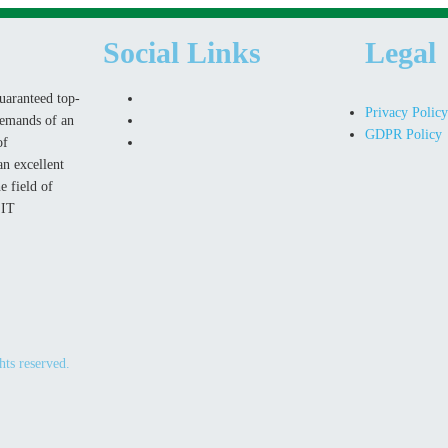
Social Links
Legal
uaranteed top-
Privacy Polic
demands of an
GDPR Policy
of
n excellent
e field of
 IT
ts reserved.