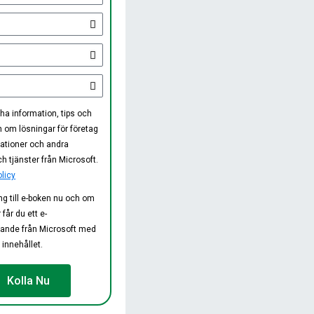
l ha information, tips och
 om lösningar för företag
ationer och andra
h tjänster från Microsoft.
licy
ång till e-boken nu och om
får du ett e-
ande från Microsoft med
 innehållet.
Kolla Nu