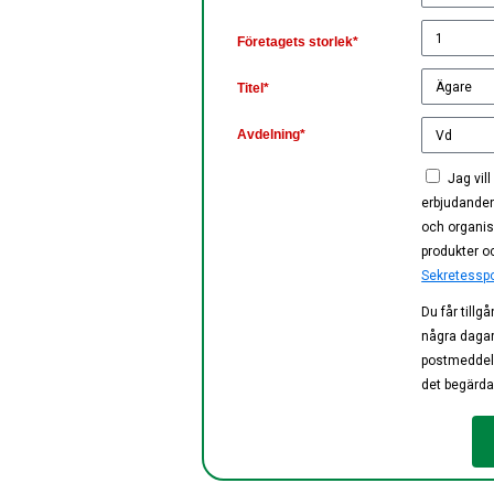
Företagets storlek*
Titel*
Avdelning*
Jag vil
erbjudanden
och organis
produkter oc
Sekretesspo
Du får tillg
några dagar 
postmeddel
det begärda