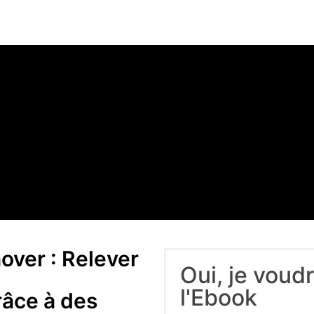
nover : Relever
Oui, je voud
l'Ebook
râce à des