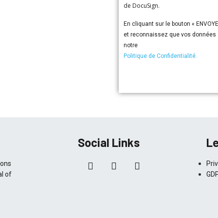
de DocuSign.
En cliquant sur le bouton « ENVOY
et reconnaissez que vos données s
notre
Politique de Confidentialité.
Social Links
Le
ions
Pri
l of
GDP