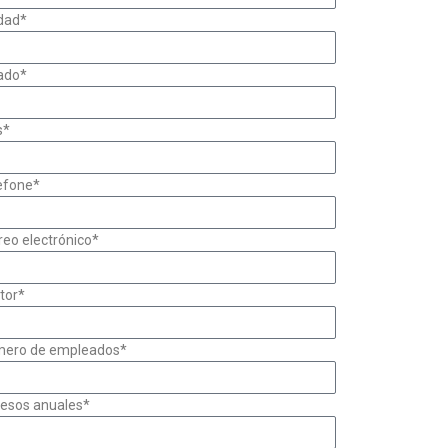
dad*
ado*
s*
efone*
reo electrónico*
tor*
ero de empleados*
resos anuales*