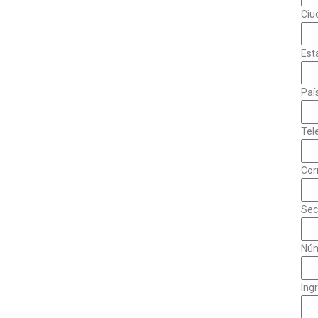
Ciu
Est
Paí
Tel
Cor
Sec
Núm
Ing