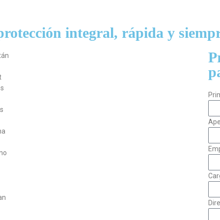
protección integral, rápida y siempr
P
tán
p
t
os
Pri
as
s
Ape
na
e
Emp
rno
Car
an
Dir