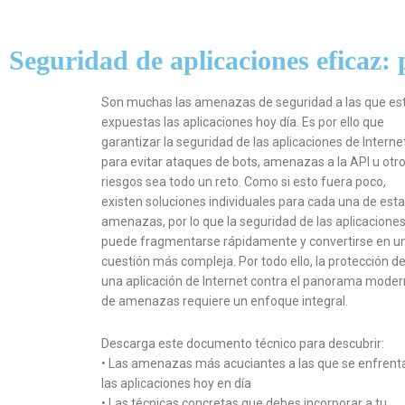
Seguridad de aplicaciones eficaz: 
Son muchas las amenazas de seguridad a las que es
expuestas las aplicaciones hoy día. Es por ello que
garantizar la seguridad de las aplicaciones de Interne
para evitar ataques de bots, amenazas a la API u otr
riesgos sea todo un reto. Como si esto fuera poco,
existen soluciones individuales para cada una de est
amenazas, por lo que la seguridad de las aplicacione
puede fragmentarse rápidamente y convertirse en u
cuestión más compleja. Por todo ello, la protección d
una aplicación de Internet contra el panorama mode
de amenazas requiere un enfoque integral.
Descarga este documento técnico para descubrir:
• Las amenazas más acuciantes a las que se enfrent
las aplicaciones hoy en día
• Las técnicas concretas que debes incorporar a tu