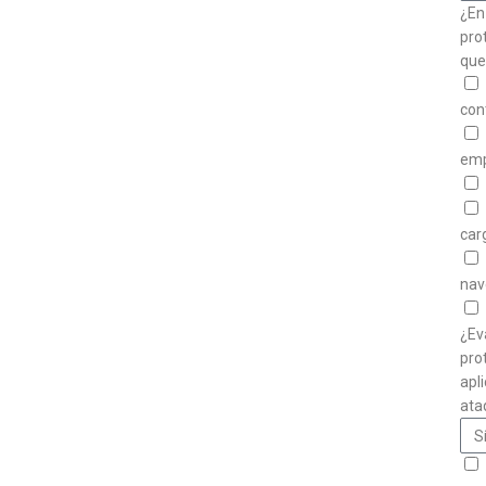
¿En
pro
que
con
emp
car
nav
¿Ev
pro
apl
ata