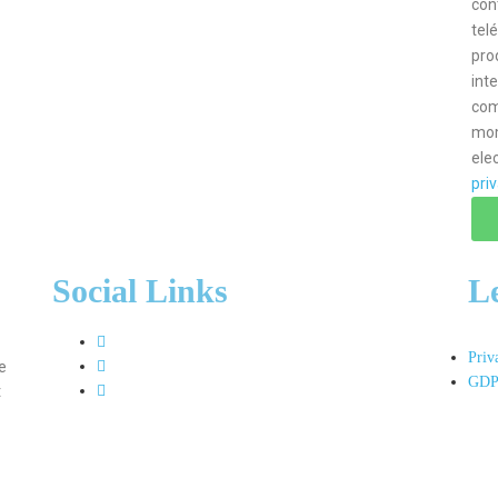
con
tel
pro
int
com
mom
ele
pri
Social Links
L
Priv
e
GDP
t