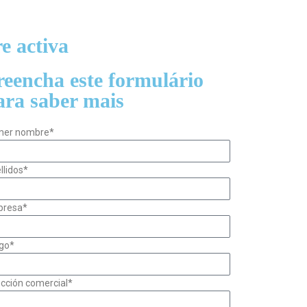
e activa
reencha este formulário
ara saber mais
mer nombre*
llidos*
resa*
go*
ección comercial*